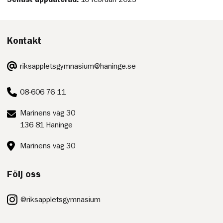
Kontakt
E-
riksappletsgymnasium@haninge.se
post:
Telefon:
08-606 76 11
Postadress:
Marinens väg 30
136 81 Haninge
Besöksadress:
Marinens väg 30
Följ oss
@riksappletsgymnasium