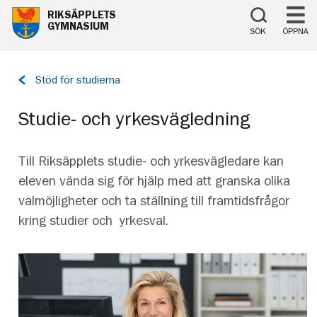
Till innehåll på sidan
RIKSÄPPLETS
GYMNASIUM
SÖK
ÖPPNA
Tillbaka
Stöd för studierna
till
sidan:
Studie- och yrkesvägledning
Till Riksäpplets studie- och yrkesvägledare kan
eleven vända sig för hjälp med att granska olika
valmöjligheter och ta ställning till framtidsfrågor
kring studier och yrkesval.