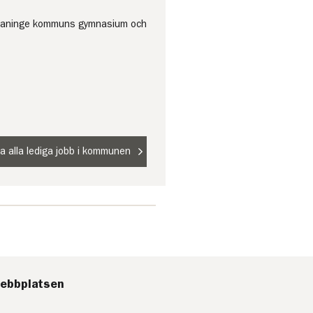
m Haninge kommuns gymnasium och
sa alla lediga jobb i kommunen
ebbplatsen