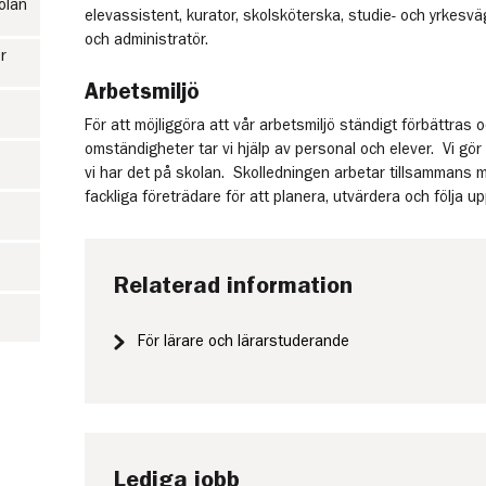
kolan
elevassistent, kurator, skolsköterska, studie- och yrkesv
och administratör.
r
Arbetsmiljö
För att möjliggöra att vår arbetsmiljö ständigt förbättras
omständigheter tar vi hjälp av personal och elever. Vi gör 
vi har det på skolan. Skolledningen arbetar tillsammans
fackliga företrädare för att planera, utvärdera och följa u
Relaterad information
För lärare och lärarstuderande
Lediga jobb