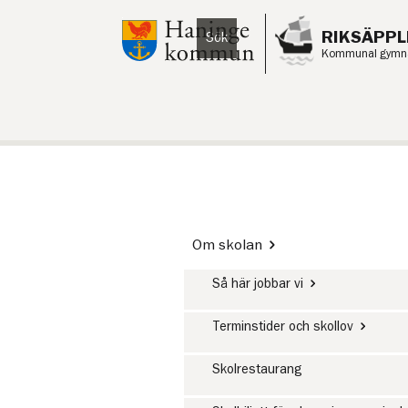
Till innehåll på sidan
RIKSÄPPL
Sök
Lyssna
Kommunal gymnas
Om skolan
Så här jobbar vi
Terminstider och skollov
Skolrestaurang